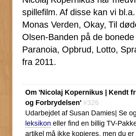
spillefilm. Af disse kan vi b
Monas Verden, Okay, Til døden
Olsen-Banden på de bonede g
Paranoia, Opbrud, Lotto, Sp
fra 2011.
Om 'Nicolaj Kopernikus | Kendt f
og Forbrydelsen'
#326
Udarbejdet af Susan Damies| Se ogs
leksikon
eller find en billig TV-Pak
artikel må ikke kopieres, men du er