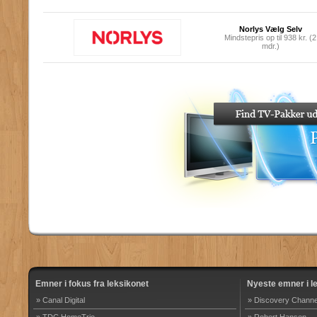
Norlys Vælg Selv
Mindstepris op til 938 kr. (2
mdr.)
Emner i fokus fra leksikonet
Nyeste emner i l
» Canal Digital
» Discovery Channe