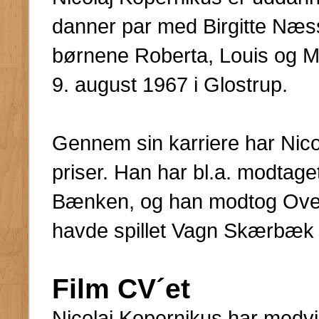
danner par med Birgitte Næ
børnene Roberta, Louis og Mol
9. august 1967 i Glostrup.
Gennem sin karriere har Nico
priser. Han har bl.a. modtaget 
Bænken, og han modtog Ove S
havde spillet Vagn Skærbæk 
Film CV´et
Nicolaj Kopernikus har medvi