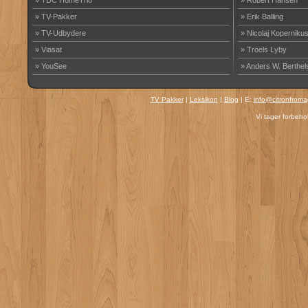
» TDC HomeTrio
» Robert Hansen
» TV-Pakker
» Erik Balling
» TV-Udbydere
» Nicolaj Koperniku
» Viasat
» Troels Lyby
» YouSee
» Anders W. Berthel
TV Pakker
|
Leksikon
|
Blog
| E:
info@citronfroma
Vi tager forbehol